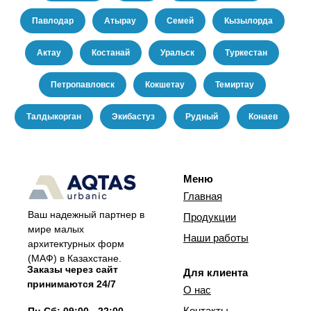
Павлодар
Атырау
Семей
Кызылорда
Актау
Костанай
Уральск
Туркестан
Петропавловск
Кокшетау
Темиртау
Талдыкорган
Экибастуз
Рудный
Конаев
Меню
Главная
Ваш надежный партнер в
Продукции
мире малых
Наши работы
архитектурных форм
(МАФ) в Казахстане.
Заказы через сайт
Для клиента
принимаются 24/7
О нас
Контакты
Пн-Сб: 09:00 - 22:00