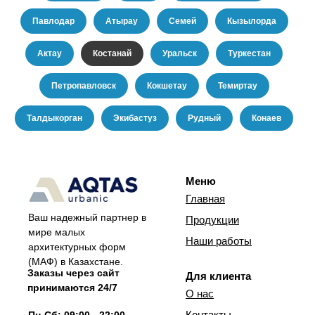
Павлодар
Атырау
Семей
Кызылорда
Актау
Костанай
Уральск
Туркестан
Петропавловск
Кокшетау
Темиртау
Талдыкорган
Экибастуз
Рудный
Конаев
Меню
Главная
Ваш надежный партнер в
Продукции
мире малых
Наши работы
архитектурных форм
(МАФ) в Казахстане.
Заказы через сайт
Для клиента
принимаются 24/7
О нас
Контакты
Пн-Сб: 09:00 - 22:00