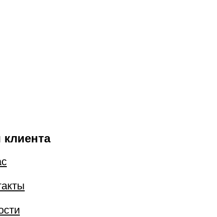
 клиента
ас
такты
ости