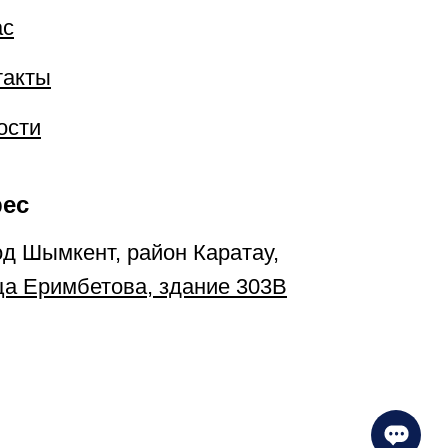
ас
такты
ости
ес
од Шымкент, район Каратау,
ца Еримбетова, здание 303В