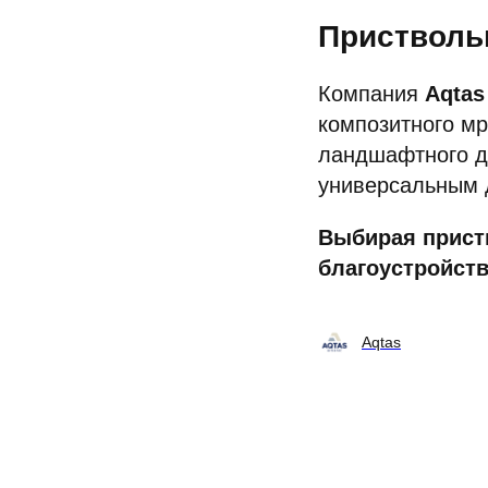
Пристволь
Компания
Aqtas
композитного мр
ландшафтного д
универсальным 
Выбирая приств
благоустройств
Aqtas