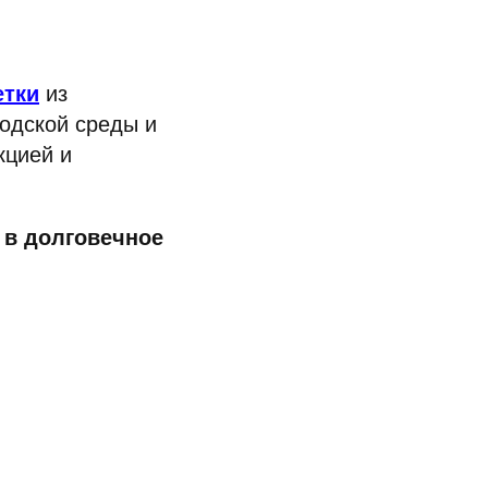
етки
из
родской среды и
кцией и
 в долговечное