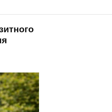
зитного
ля