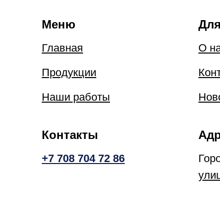
Меню
Для
Главная
О н
Продукции
Кон
Наши работы
Нов
Контакты
Адр
+7 708 704 72 86
Гор
ули