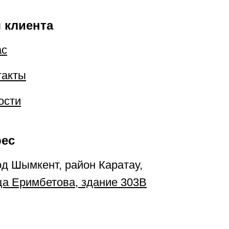
 клиента
ас
такты
ости
ес
од Шымкент, район Каратау,
ца Еримбетова, здание 303В