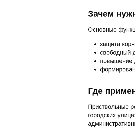
Зачем нуж
Основные функц
защита корн
свободный д
повышение 
формировани
Где приме
Приствольные ре
городских улица
административны