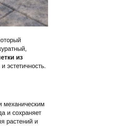
который
куратный,
етки из
 и эстетичность.
и механическим
да и сохраняет
ля растений и