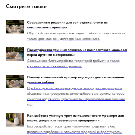
Смотрите также
Современные решения для зон отдыха: столы из
композитного мрамора
Обустройство комфортных зон отдыха требует использования не
только красивых, но и долгосрочных материалов.
Преимущества уличных лежаков из композитного мрамора
перед другими материалами
Современное благоустройство территорий требует не только
красивых, но и практичных решений.
Почему композитный мрамор подходит для изготовления
уличной мебели
При благоустройстве парков, дворов, загородных территорий и
общественных пространств важно выбирать материалы, которые
сочетают надежность, практичность и привлекательный внешний
вид.
Как выбрать уличную урну из композитного мрамора для
парка, двора или территории предприятия
Благоустройство территории невозможно представить без
правильно подобранных элементов городской инфраструктуры.