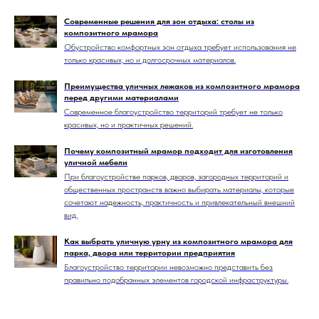
Современные решения для зон отдыха: столы из
композитного мрамора
Обустройство комфортных зон отдыха требует использования не
только красивых, но и долгосрочных материалов.
Преимущества уличных лежаков из композитного мрамора
перед другими материалами
Современное благоустройство территорий требует не только
красивых, но и практичных решений.
Почему композитный мрамор подходит для изготовления
уличной мебели
При благоустройстве парков, дворов, загородных территорий и
общественных пространств важно выбирать материалы, которые
сочетают надежность, практичность и привлекательный внешний
вид.
Как выбрать уличную урну из композитного мрамора для
парка, двора или территории предприятия
Благоустройство территории невозможно представить без
правильно подобранных элементов городской инфраструктуры.