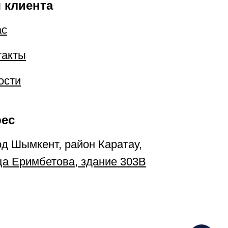
 клиента
ас
такты
ости
ес
од Шымкент, район Каратау,
ца Еримбетова, здание 303В