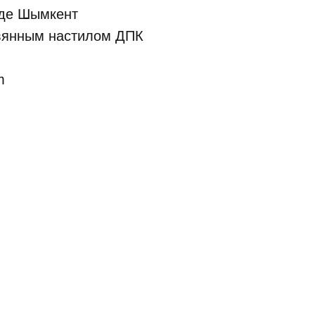
оде Шымкент
вянным настилом ДПК
m