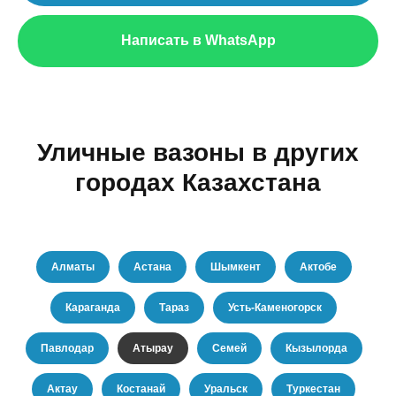
Написать в WhatsApp
Уличные вазоны в других
городах Казахстана
Алматы
Астана
Шымкент
Актобе
Караганда
Тараз
Усть-Каменогорск
Павлодар
Атырау
Семей
Кызылорда
Актау
Костанай
Уральск
Туркестан