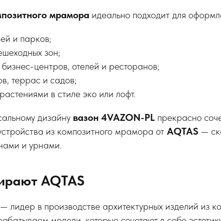
мпозитного мрамора
идеально подходит для оформл
ей и парков;
ешеходных зон;
 бизнес-центров, отелей и ресторанов;
в, террас и садов;
растениями в стиле эко или лофт.
сальному дизайну
вазон 4VAZON-PL
прекрасно соче
устройства из композитного мрамора от
AQTAS
— ск
нами и урнами.
ирают AQTAS
— лидер в производстве архитектурных изделий из к
батываем модели, которые сочетают в себе эстетику