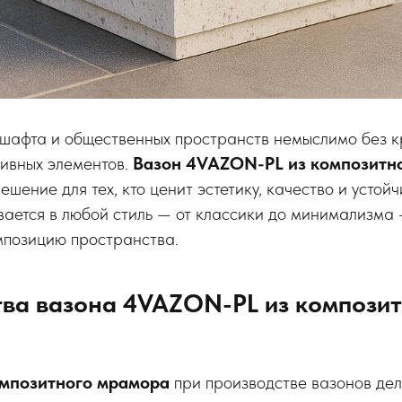
афта и общественных пространств немыслимо без к
ивных элементов.
Вазон 4VAZON-PL из композитн
шение для тех, кто ценит эстетику, качество и устойч
ается в любой стиль — от классики до минимализма
мпозицию пространства.
ва вазона 4VAZON-PL из компози
мпозитного мрамора
при производстве вазонов дел