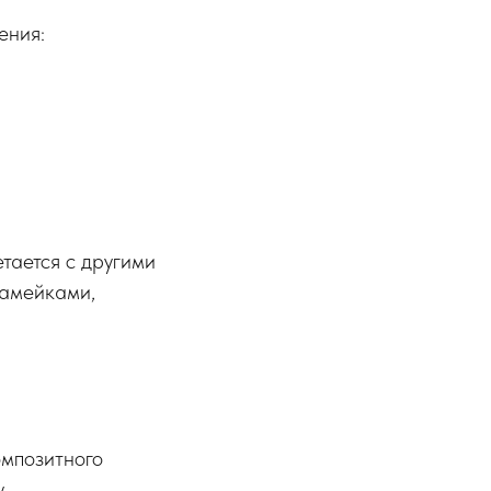
ения:
тается с другими
амейками,
омпозитного
,