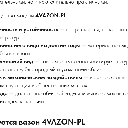
ательными, но и исключительно практичными.
щества модели
4VAZON-PL
:
чность и устойчивость
— не трескается, не крошит
ператур.
внешнего вида на долгие годы
— материал не выц
боится влаги.
внешний вид
— поверхность вазона имитирует нату
странству благородный и ухоженный облик.
ь к механическим воздействиям
— вазон сохраняе
эксплуатации в общественных местах.
ода
— достаточно обычной воды или мягкого моющего 
ыглядел как новый.
зуется вазон 4VAZON-PL