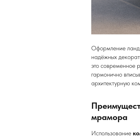
Оформление ландш
надёжных декорат
это современное ре
гармонично вписыв
архитектурную ко
Преимущест
мрамора
Использование
ко