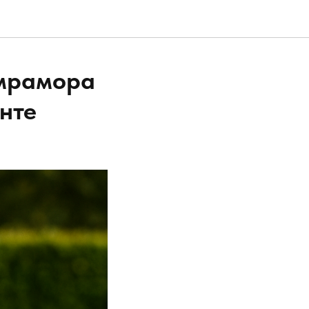
 мрамора
нте