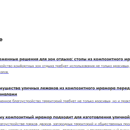
е
еменные решения для зон отдыха: столы из композитного м
ойство комфортных зон отдыха требует использования не только красивых,
алов.
мущества уличных лежаков из композитного мрамора перед
риалами
енное благоустройство территорий требует не только красивых, но и прак
му композитный мрамор подходит для изготовления уличной
агоустройстве парков, дворов, загородных территорий и общественных пр
алы, которые сочетают надежность, практичность и привлекательный внешн