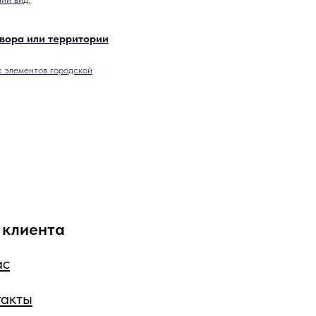
двора или территории
х элементов городской
 клиента
ас
такты