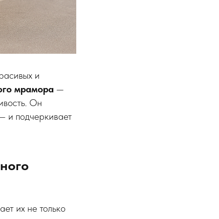
расивых и
ого мрамора
—
ивость. Он
 — и подчеркивает
тного
ает их не только