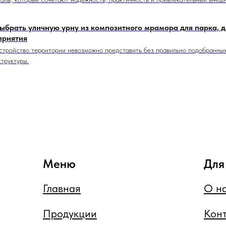
ыбрать уличную урну из композитного мрамора для парка, 
приятия
стройство территории невозможно представить без правильно подобранны
труктуры.
Меню
Для
Главная
О н
Продукции
Кон