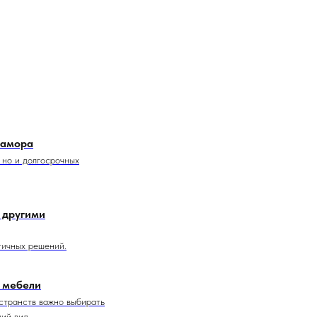
рамора
 но и долгосрочных
 другими
тичных решений.
 мебели
остранств важно выбирать
ий вид.