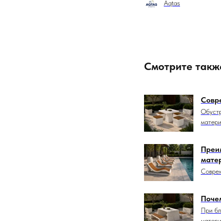
Aqtas
Смотрите такж
Совр
Обустр
матери
Преи
мате
Соврем
Поче
При бл
матери