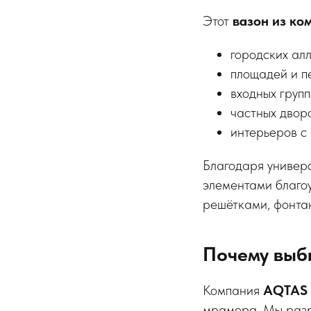
Этот
вазон из ко
городских алл
площадей и п
входных групп
частных дворо
интерьеров с 
Благодаря универ
элементами благо
решётками, фонта
Почему выб
Компания
AQTAS
мрамора. Мы разра